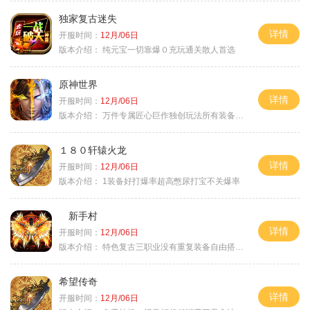
独家复古迷失
详情
开服时间：
12月/06日
版本介绍：
纯元宝一切靠爆０充玩通关散人首选
原神世界
详情
开服时间：
12月/06日
版本介绍：
万件专属匠心巨作独创玩法所有装备靠打
１８０轩辕火龙
详情
开服时间：
12月/06日
版本介绍：
1装备好打爆率超高憋尿打宝不关爆率
新手村
详情
开服时间：
12月/06日
版本介绍：
特色复古三职业没有重复装备自由搭配私
希望传奇
详情
开服时间：
12月/06日