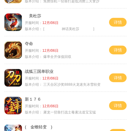
版本介绍：
免费挂机一切靠打超低消费三天拿沙
美杜莎
详情
开服时间：
12月/06日
版本介绍：
[ 神话美杜莎 ]
夺命
详情
开服时间：
12月/06日
版本介绍：
爆率全开保值回収
战狐三国单职业
详情
开服时间：
12月/06日
版本介绍：
三天合区沙奖8888火龙迷失冰雪轻变
新１７６
详情
开服时间：
12月/06日
版本介绍：
屠龙一切靠打战士毒素法道宝宝猛
( 金蟾轻变 )