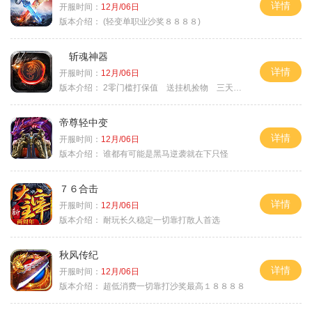
详情
开服时间：
12月/06日
版本介绍：
(轻变单职业沙奖８８８８)
斩魂神器
详情
开服时间：
12月/06日
版本介绍：
2零门槛打保值 送挂机捡物 三天合区
帝尊轻中变
详情
开服时间：
12月/06日
版本介绍：
谁都有可能是黑马逆袭就在下只怪
７６合击
详情
开服时间：
12月/06日
版本介绍：
耐玩长久稳定一切靠打散人首选
秋风传纪
详情
开服时间：
12月/06日
版本介绍：
超低消费一切靠打沙奖最高１８８８８