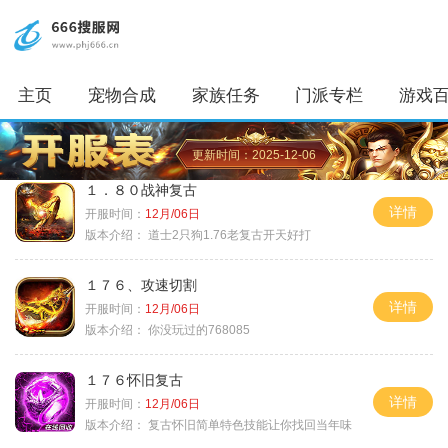
主页
宠物合成
家族任务
门派专栏
游戏
更新时间：2025-12-06
１．８０战神复古
详情
开服时间：
12月/06日
版本介绍：
道士2只狗1.76老复古开天好打
１７６、攻速切割
详情
开服时间：
12月/06日
版本介绍：
你没玩过的768085
１７６怀旧复古
详情
开服时间：
12月/06日
版本介绍：
复古怀旧简单特色技能让你找回当年味