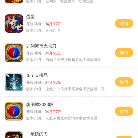
版本介绍：
全网第一暗黑荡平一切垃圾服
蛋蛋
详情
开服时间：
04月/27日
版本介绍：
直接起飞
罗刹海市无限刀
详情
开服时间：
04月/27日
版本介绍：
自动？免费挂机超多地图简单耐玩
１７６极品
详情
开服时间：
04月/27日
版本介绍：
上线１０倍爆率零冲全满玩全服一夜终极
龍图腾2023版
详情
开服时间：
04月/27日
版本介绍：
沉默专属线索剧情密室秘境奇遇.
最快的刀