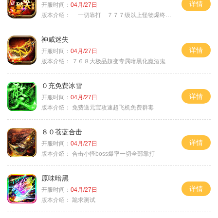
详情
开服时间：
04月/27日
版本介绍：
一切靠打 ７７７级以上怪物爆终极
神威迷失
详情
开服时间：
04月/27日
版本介绍：
７６８大极品超变专属暗黑化魔酒鬼微变合击火
０充免费冰雪
详情
开服时间：
04月/27日
版本介绍：
免费送元宝攻速超飞机免费群毒
８０苍蓝合击
详情
开服时间：
04月/27日
版本介绍：
合击小怪boss爆率一切全部靠打
原味暗黑
详情
开服时间：
04月/27日
版本介绍：
跪求测试