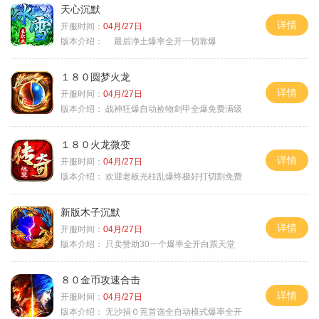
天心沉默
详情
开服时间：
04月/27日
版本介绍：
最后净土爆率全开一切靠爆
１８０圆梦火龙
详情
开服时间：
04月/27日
版本介绍：
战神狂爆自动捡物剑甲全爆免费满级
１８０火龙微变
详情
开服时间：
04月/27日
版本介绍：
欢迎老板光柱乱爆终极好打切割免费
新版木子沉默
详情
开服时间：
04月/27日
版本介绍：
只卖赞助30一个爆率全开白票天堂
８０金币攻速合击
详情
开服时间：
04月/27日
版本介绍：
无沙捐０茺首选全自动模式爆率全开