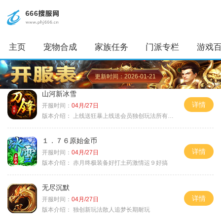
主页
宠物合成
家族任务
门派专栏
游戏
更新时间：2026-01-21
山河新冰雪
详情
开服时间：
04月/27日
版本介绍：
上线送狂暴上线送会员独创玩法所有装备靠
１．７６原始金币
详情
开服时间：
04月/27日
版本介绍：
赤月终极装备好打土药激情运９好搞
无尽沉默
详情
开服时间：
04月/27日
版本介绍：
独创新玩法散人追梦长期耐玩