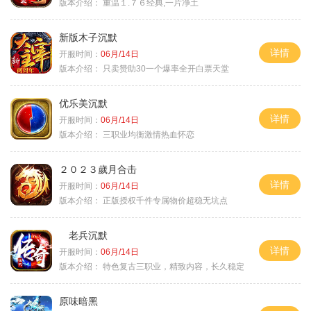
版本介绍：
重温１.７６经典,一片净土
新版木子沉默
详情
开服时间：
06月/14日
版本介绍：
只卖赞助30一个爆率全开白票天堂
优乐美沉默
详情
开服时间：
06月/14日
版本介绍：
三职业均衡激情热血怀恋
２０２３歲月合击
详情
开服时间：
06月/14日
版本介绍：
正版授权千件专属物价超稳无坑点
老兵沉默
详情
开服时间：
06月/14日
版本介绍：
特色复古三职业，精致内容，长久稳定
原味暗黑