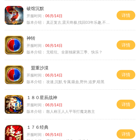
破馆沉默
详情
开服时间：
06月/14日
版本介绍：
真正复古,震天终极,找回03年乐趣,不搞花里胡
神转
详情
开服时间：
06月/14日
版本介绍：
无暗坑、全新独家第三季、快乐？
盟重沙漠
详情
开服时间：
06月/14日
版本介绍：
攻速,沉默,专属,吸血,野外,追梦,暗黑
１８０星辰战神
详情
开服时间：
06月/14日
版本介绍：
散人称王人人平等打魔龙教主
１７６经典
详情
开服时间：
06月/14日