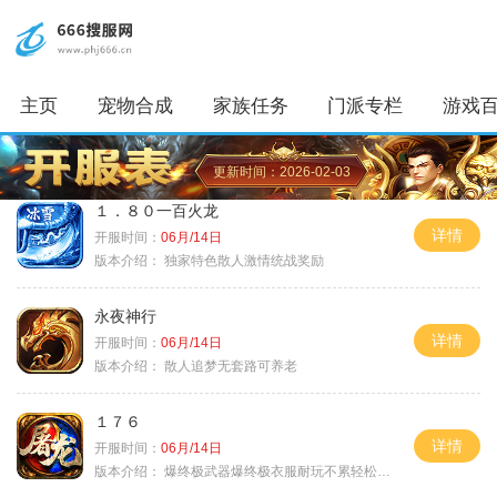
主页
宠物合成
家族任务
门派专栏
游戏
更新时间：2026-02-03
１．８０一百火龙
详情
开服时间：
06月/14日
版本介绍：
独家特色散人激情统战奖励
永夜神行
详情
开服时间：
06月/14日
版本介绍：
散人追梦无套路可养老
１７６
详情
开服时间：
06月/14日
版本介绍：
爆终极武器爆终极衣服耐玩不累轻松满级