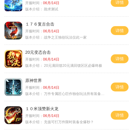
详情
开服时间：
06月/14日
版本介绍：
跪求测试
１７６复古合击
详情
开服时间：
06月/14日
版本介绍：
战争之王独创玩法仅此一家
20元变态合击
详情
开服时间：
06月/14日
版本介绍：
20元满回馈20元满回馈区区必爆终极
原神世界
详情
开服时间：
06月/14日
版本介绍：
万件专属匠心巨作独创玩法所有装备靠打
１０米顶赞新火龙
详情
开服时间：
06月/14日
版本介绍：
充值可打万件限时装备全爆秒？